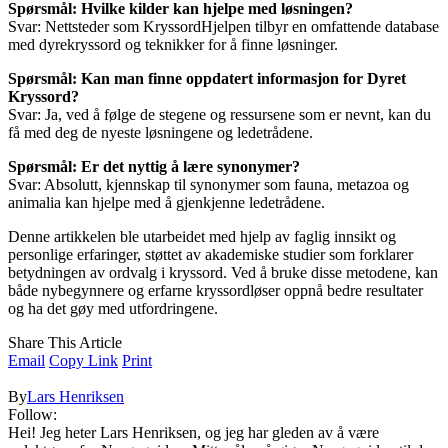
Spørsmål: Hvilke kilder kan hjelpe med løsningen?
Svar: Nettsteder som KryssordHjelpen tilbyr en omfattende database
med dyrekryssord og teknikker for å finne løsninger.
Spørsmål: Kan man finne oppdatert informasjon for Dyret
Kryssord?
Svar: Ja, ved å følge de stegene og ressursene som er nevnt, kan du
få med deg de nyeste løsningene og ledetrådene.
Spørsmål: Er det nyttig å lære synonymer?
Svar: Absolutt, kjennskap til synonymer som fauna, metazoa og
animalia kan hjelpe med å gjenkjenne ledetrådene.
Denne artikkelen ble utarbeidet med hjelp av faglig innsikt og
personlige erfaringer, støttet av akademiske studier som forklarer
betydningen av ordvalg i kryssord. Ved å bruke disse metodene, kan
både nybegynnere og erfarne kryssordløser oppnå bedre resultater
og ha det gøy med utfordringene.
Share This Article
Email
Copy Link
Print
By
Lars Henriksen
Follow:
Hei! Jeg heter Lars Henriksen, og jeg har gleden av å være