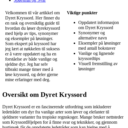
Spørsmål og Svar
Velkommen til vår artikkel om
Viktige punkter
Dyret Kryssord. Her finner du
Oppdatert informasjon
en rask og oversiktlig guide til
om Dyret Kryssord
hvordan du løser dyrekryssord
Synonymer og
med hjelp av tips, synonymer
alternative navn
og eksempler på løsninger.
Eksempler på løsninger
Som ekspert på kryssord har
med antall bokstaver
jeg lært at nøkkelen til suksess
Vanlige og lignende
er å være oppdatert og ha en
kryssordtips
forståelse av både vanlige og
Visuell fremstilling av
sjeldne dyr. Jeg har selv
løsninger
tilbrakt mange timer med å
løse kryssord, og deler gjerne
mine erfaringer med deg.
Oversikt om Dyret Kryssord
Dyret Kryssord er en fascinerende utfordring som inkluderer
ledetråder om dyr fra vanlige arter som løver og elefanter til
sjeldnere varianter fra tropiske regnskoger. Mange bruker nettsteder
som KryssordHjelpen for å finne svar og teknikker, og gjennom
hurtigsøk får de oppdaterte ledetråder som kan hjelpe med å