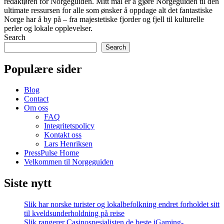
redaktøren for Norgeguiden. Mitt mål er å gjøre Norgeguiden til den
ultimate ressursen for alle som ønsker å oppdage alt det fantastiske
Norge har å by på – fra majestetiske fjorder og fjell til kulturelle
perler og lokale opplevelser.
Search
Search
Populære sider
Blog
Contact
Om oss
FAQ
Integritetspolicy
Kontakt oss
Lars Henriksen
PressPulse Home
Velkommen til Norgeguiden
Siste nytt
Slik har norske turister og lokalbefolkning endret forholdet sitt
til kveldsunderholdning på reise
Slik rangerer Casinospesialisten de beste iGaming-