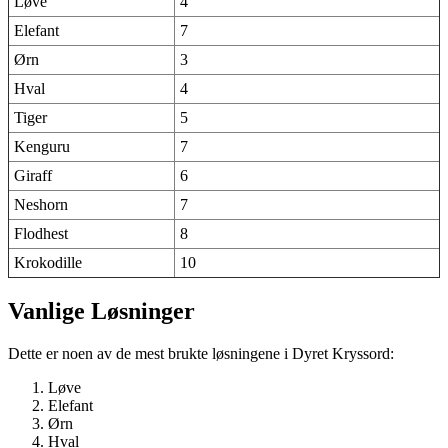
Løve
4
Elefant
7
Ørn
3
Hval
4
Tiger
5
Kenguru
7
Giraff
6
Neshorn
7
Flodhest
8
Krokodille
10
Vanlige Løsninger
Dette er noen av de mest brukte løsningene i Dyret Kryssord:
Løve
Elefant
Ørn
Hval