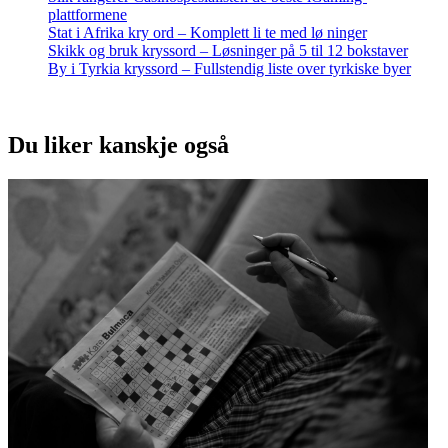
plattformene
Stat i Afrika kry ord – Komplett li te med lø ninger
Skikk og bruk kryssord – Løsninger på 5 til 12 bokstaver
By i Tyrkia kryssord – Fullstendig liste over tyrkiske byer
Du liker kanskje også