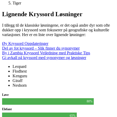
Tiger
Lignende Kryssord Løsninger
I tillegg til de klassiske løsningene, er det også andre dyr som ofte
dukker opp i kryssord som fokuserer på geografiske og kulturelle
variasjoner. Her er en liste over lignende løsninger:
Øy Kryssord Oppdateringer
Del av fot kryssord – Slik finner du synonymer
By i Zambia Kryssord Veiledning med Praktiske Tips
Gi avkall på kryssord med synonymer og løsninger
Leopard
Flodhest
Kenguru
Giraff
Neshorn
Løve
80%
Elefant
65%