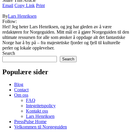
Share This Article
Email
Copy Link
Print
By
Lars Henriksen
Follow:
Hei! Jeg heter Lars Henriksen, og jeg har gleden av å være
redaktøren for Norgeguiden. Mitt mål er å gjøre Norgeguiden til den
ultimate ressursen for alle som ønsker å oppdage alt det fantastiske
Norge har å by på – fra majestetiske fjorder og fjell til kulturelle
perler og lokale opplevelser.
Search
Search
Populære sider
Blog
Contact
Om oss
FAQ
Integritetspolicy
Kontakt oss
Lars Henriksen
PressPulse Home
Velkommen til Norgeguiden