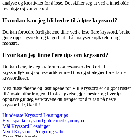
analyse og kreativitet for å løse. Det skiller seg ut ved å inneholde
uvanlige og varierte ord.
Hvordan kan jeg bli bedre til å løse kryssord?
Du kan forbedre ferdighetene dine ved å løse flere kryssord, bruke
gode oppslagsverk, og ta god tid til å analysere nøkkelord og
mønstre.
Hvor kan jeg finne flere tips om kryssord?
Du kan benytte deg av forum og ressurser dedikert til
kryssordløsning og lese artikler med tips og strategier fra erfarne
kryssordløser.
Med disse rådene og løsningene for Vill Kryssord er du godt rustet
til å møte utfordringen. Husk at øvelse gjør mester, og hver løst
oppgave gir deg verktøyene du trenger for å ta fatt på neste
kryssord. Lykke til!
Hunderase Kryssord Løsningstips
Elv i spania kryssord guide med synonymer
Mål Kryssord Løsninger
Mynt Kryssord: Penger og valuta