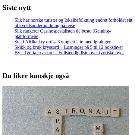
Siste nytt
Slik har norske turister og lokalbefolkning endret forholdet sitt
til kveldsunderholdning på reise
Slik rangerer Casinospesialisten de beste iGaming-
plattformene
Stat i Afrika kry ord – Komplett li te med lø ninger
Skikk og bruk kryssord – Løsninger på 5 til 12 bokstaver
By i Tyrkia kryssord – Fullstendig liste over tyrkiske byer
Du liker kanskje også