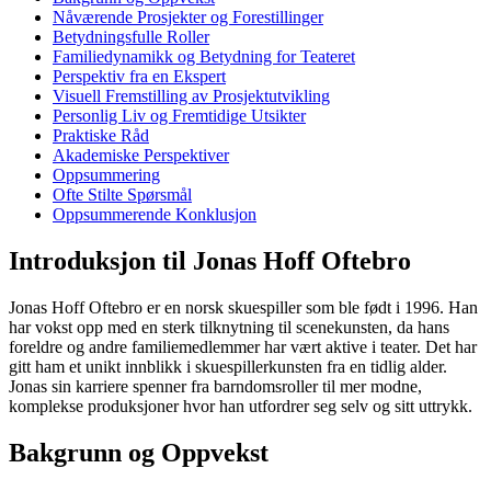
Nåværende Prosjekter og Forestillinger
Betydningsfulle Roller
Familiedynamikk og Betydning for Teateret
Perspektiv fra en Ekspert
Visuell Fremstilling av Prosjektutvikling
Personlig Liv og Fremtidige Utsikter
Praktiske Råd
Akademiske Perspektiver
Oppsummering
Ofte Stilte Spørsmål
Oppsummerende Konklusjon
Introduksjon til Jonas Hoff Oftebro
Jonas Hoff Oftebro er en norsk skuespiller som ble født i 1996. Han
har vokst opp med en sterk tilknytning til scenekunsten, da hans
foreldre og andre familiemedlemmer har vært aktive i teater. Det har
gitt ham et unikt innblikk i skuespillerkunsten fra en tidlig alder.
Jonas sin karriere spenner fra barndomsroller til mer modne,
komplekse produksjoner hvor han utfordrer seg selv og sitt uttrykk.
Bakgrunn og Oppvekst