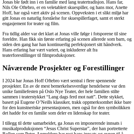
Jonas ble født inn i en familie med lang teatertradisjon. Hans far,
Nils Ole Oftebro, er en veletablert skuespiller, og hans mor, Anette
Hoff, har også vært aktiv på scenen. Oppveksten i et slikt miljø har
gitt Jonas en naturlig forståelse for skuespillerfaget, samt et sterkt
engasjement for teater og film.
Fra tidlig alder var det klart at Jonas ville følge i fotsporene til sine
foreldre. Han fikk sin første erfaring på scenen allerede som barn, og
siden den gang har han kontinuerlig perfeksjonert sitt håndverk.
Hans erfaring har vært variert, og inkluderer alt fra
teaterforestillinger til filmproduksjoner.
Nåværende Prosjekter og Forestillinger
I 2024 har Jonas Hoff Oftebro vært sentral i flere spennende
prosjekter. En av de mest bemerkelsesverdige hendelsene var den
unike familiefesten på Oslo Nye Teater, der hele familien stilte
sammen i teaterstykket “Lang dags ferd mot natt”. Dette stykket,
basert på Eugene O’Neills klassiker, trakk oppmerksomhet ikke bare
for den kunstneriske presentasjonen, men også for den symbolikken
det hadde for en familie som deler en lidenskap for teater.
I tillegg til dette samarbeidet, ga Jonas en imponerende innsats i
musikalproduksjonen “Jesus Christ Superstar”, der han portretterte
Rollen som Peter. Anmeldere har rost hans innsats og evnen til å