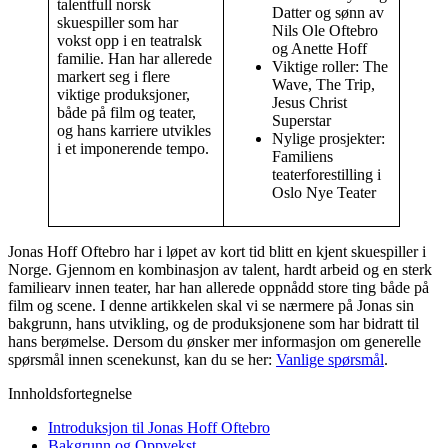
talentfull norsk
Datter og sønn av
skuespiller som har
Nils Ole Oftebro
vokst opp i en teatralsk
og Anette Hoff
familie. Han har allerede
Viktige roller: The
markert seg i flere
Wave, The Trip,
viktige produksjoner,
Jesus Christ
både på film og teater,
Superstar
og hans karriere utvikles
Nylige prosjekter:
i et imponerende tempo.
Familiens
teaterforestilling i
Oslo Nye Teater
Jonas Hoff Oftebro har i løpet av kort tid blitt en kjent skuespiller i
Norge. Gjennom en kombinasjon av talent, hardt arbeid og en sterk
familiearv innen teater, har han allerede oppnådd store ting både på
film og scene. I denne artikkelen skal vi se nærmere på Jonas sin
bakgrunn, hans utvikling, og de produksjonene som har bidratt til
hans berømelse. Dersom du ønsker mer informasjon om generelle
spørsmål innen scenekunst, kan du se her:
Vanlige spørsmål
.
Innholdsfortegnelse
Introduksjon til Jonas Hoff Oftebro
Bakgrunn og Oppvekst