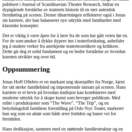
publisert i Journal of Scandinavian Theatre Research, bidrar en
dyptgående forståelse av teaterets historie til en mer autentisk
fremføring på scenen. Denne tilnærmingen reflekterer også i Jonas
sin karriere, der han balanserer nye uttrykk med familiaritet med
klassiske konsepter.
Det er viktig å være åpen for å lære fra de som har gått veien før en.
For de som ønsker å dykke dypere inn i teaterforskning, anbefaler
jeg å studere verker fra anerkjente teaterteoretikere og kritikere.
Dette gir deg et solid fundament og en bedre forståelse av hvordan
kunsten utvikler seg over tid.
Oppsummering
Jonas Hoff Oftebro er en markant ung skuespiller fra Norge, kjent
for sitt sterke familiebånd og imponerende innsats på scenen. Hans
karriere er et bevis på hvordan tradisjon kan kombineres med
moderne uttrykk for å skape kunst som beveger publikum. Med
roller i produksjoner som “The Wave”, “The Trip”, og en
betydningsfull familiens forestilling på Oslo Nye Teater, markerer
han seg som en aktør som både ærer fortiden og baner vei for
fremtiden.
Hans dedikasjon, sammen med en støttende familiestruktur og en