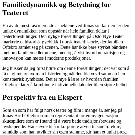
Familiedynamikk og Betydning for
Teateret
En av de mest fascinerende aspektene ved Jonas sin karriere er den
unike dynamikken som oppstår når hele familien deltar i
teaterforestillinger. Den nylige forestillingen på Oslo Nye Teater
markerte et historisk øyeblikk i norsk teaterhistorie, der familien
Oftebro samlet seg på scenen. Dette har ikke bare styrket båndene
mellom familiemedlemmene, men også vist hvordan tradisjon og
innovasjon kan møtes i moderne produksjoner.
Jeg husker da jeg først hørte om denne forestillingen; det var som å
få et glimt av hvordan historien og nåtiden ble vevd sammen i en
kunstnerisk symbiose. Det er mye å lære av hvordan familien
Oftebro klarer å kombinere individuelle talenter til en større helhet.
Perspektiv fra en Ekspert
Som en som har fulgt norsk teater og film i mange år, ser jeg på
Jonas Hoff Oftebro som en representant for en ny generasjon
skuespillere som er i stand til å være både tradisjonsbevisste og
nyskapende. Hans evne til å inkorporere arven til sine foreldre,
samtidig som han utvikler sin egen stemme, gir ham et unikt preg.