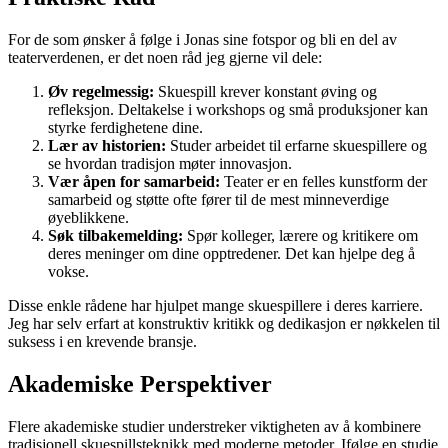
For de som ønsker å følge i Jonas sine fotspor og bli en del av
teaterverdenen, er det noen råd jeg gjerne vil dele:
Øv regelmessig:
Skuespill krever konstant øving og
refleksjon. Deltakelse i workshops og små produksjoner kan
styrke ferdighetene dine.
Lær av historien:
Studer arbeidet til erfarne skuespillere og
se hvordan tradisjon møter innovasjon.
Vær åpen for samarbeid:
Teater er en felles kunstform der
samarbeid og støtte ofte fører til de mest minneverdige
øyeblikkene.
Søk tilbakemelding:
Spør kolleger, lærere og kritikere om
deres meninger om dine opptredener. Det kan hjelpe deg å
vokse.
Disse enkle rådene har hjulpet mange skuespillere i deres karriere.
Jeg har selv erfart at konstruktiv kritikk og dedikasjon er nøkkelen til
suksess i en krevende bransje.
Akademiske Perspektiver
Flere akademiske studier understreker viktigheten av å kombinere
tradisjonell skuespillsteknikk med moderne metoder. Ifølge en studie