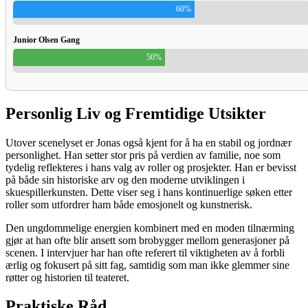
60%
Junior Olsen Gang
50%
Personlig Liv og Fremtidige Utsikter
Utover scenelyset er Jonas også kjent for å ha en stabil og jordnær
personlighet. Han setter stor pris på verdien av familie, noe som
tydelig reflekteres i hans valg av roller og prosjekter. Han er bevisst
på både sin historiske arv og den moderne utviklingen i
skuespillerkunsten. Dette viser seg i hans kontinuerlige søken etter
roller som utfordrer ham både emosjonelt og kunstnerisk.
Den ungdommelige energien kombinert med en moden tilnærming
gjør at han ofte blir ansett som brobygger mellom generasjoner på
scenen. I intervjuer har han ofte referert til viktigheten av å forbli
ærlig og fokusert på sitt fag, samtidig som man ikke glemmer sine
røtter og historien til teateret.
Praktiske Råd