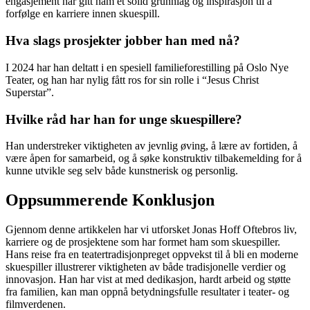
engasjement har gitt ham et solid grunnlag og inspirasjon til å
forfølge en karriere innen skuespill.
Hva slags prosjekter jobber han med nå?
I 2024 har han deltatt i en spesiell familieforestilling på Oslo Nye
Teater, og han har nylig fått ros for sin rolle i “Jesus Christ
Superstar”.
Hvilke råd har han for unge skuespillere?
Han understreker viktigheten av jevnlig øving, å lære av fortiden, å
være åpen for samarbeid, og å søke konstruktiv tilbakemelding for å
kunne utvikle seg selv både kunstnerisk og personlig.
Oppsummerende Konklusjon
Gjennom denne artikkelen har vi utforsket Jonas Hoff Oftebros liv,
karriere og de prosjektene som har formet ham som skuespiller.
Hans reise fra en teatertradisjonpreget oppvekst til å bli en moderne
skuespiller illustrerer viktigheten av både tradisjonelle verdier og
innovasjon. Han har vist at med dedikasjon, hardt arbeid og støtte
fra familien, kan man oppnå betydningsfulle resultater i teater- og
filmverdenen.