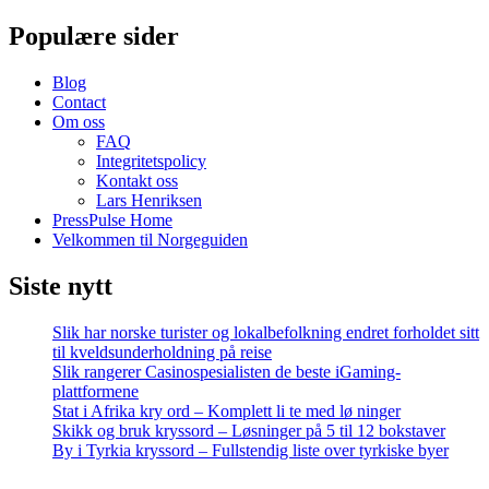
Populære sider
Blog
Contact
Om oss
FAQ
Integritetspolicy
Kontakt oss
Lars Henriksen
PressPulse Home
Velkommen til Norgeguiden
Siste nytt
Slik har norske turister og lokalbefolkning endret forholdet sitt
til kveldsunderholdning på reise
Slik rangerer Casinospesialisten de beste iGaming-
plattformene
Stat i Afrika kry ord – Komplett li te med lø ninger
Skikk og bruk kryssord – Løsninger på 5 til 12 bokstaver
By i Tyrkia kryssord – Fullstendig liste over tyrkiske byer