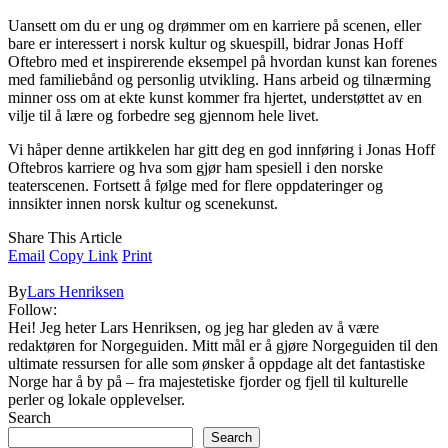
Uansett om du er ung og drømmer om en karriere på scenen, eller
bare er interessert i norsk kultur og skuespill, bidrar Jonas Hoff
Oftebro med et inspirerende eksempel på hvordan kunst kan forenes
med familiebånd og personlig utvikling. Hans arbeid og tilnærming
minner oss om at ekte kunst kommer fra hjertet, understøttet av en
vilje til å lære og forbedre seg gjennom hele livet.
Vi håper denne artikkelen har gitt deg en god innføring i Jonas Hoff
Oftebros karriere og hva som gjør ham spesiell i den norske
teaterscenen. Fortsett å følge med for flere oppdateringer og
innsikter innen norsk kultur og scenekunst.
Share This Article
Email
Copy Link
Print
By
Lars Henriksen
Follow:
Hei! Jeg heter Lars Henriksen, og jeg har gleden av å være
redaktøren for Norgeguiden. Mitt mål er å gjøre Norgeguiden til den
ultimate ressursen for alle som ønsker å oppdage alt det fantastiske
Norge har å by på – fra majestetiske fjorder og fjell til kulturelle
perler og lokale opplevelser.
Search
Search