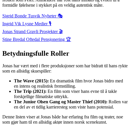
formidle følelsene i stykket på en veldig autentisk måte.
Sigrid Bonde Tusvik Nyheter 🎭
Ingrid Vik Lysne Medier 🎙
Jonas Strand Gravli Prosjekter 🎬
Stine Bredal Oftedal Pensjonering 🏆
Betydningsfulle Roller
Jonas har vært med i flere produksjoner som har bidratt til hans rykte
som en allsidig skuespiller:
The Wave (2015):
En dramatisk film hvor Jonas bidro med
en intens og realistisk fremstilling.
The Trip (2021):
En film som viser hans evne til å takle
forskjellige filmatiske uttrykk.
The Junior Olsen Gang og Master Thief (2010):
Rollen var
en del av et tidlig karrieresteg som viste hans potensial.
Denne listen viser at Jonas både har erfaring fra film og teater, noe
som gjør ham til en allsidig aktør innen norsk scenekunst.