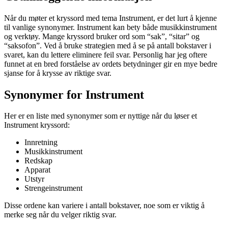
Når du møter et kryssord med tema Instrument, er det lurt å kjenne
til vanlige synonymer. Instrument kan bety både musikkinstrument
og verktøy. Mange kryssord bruker ord som “sak”, “sitar” og
“saksofon”. Ved å bruke strategien med å se på antall bokstaver i
svaret, kan du lettere eliminere feil svar. Personlig har jeg oftere
funnet at en bred forståelse av ordets betydninger gir en mye bedre
sjanse for å krysse av riktige svar.
Synonymer for Instrument
Her er en liste med synonymer som er nyttige når du løser et
Instrument kryssord:
Innretning
Musikkinstrument
Redskap
Apparat
Utstyr
Strengeinstrument
Disse ordene kan variere i antall bokstaver, noe som er viktig å
merke seg når du velger riktig svar.