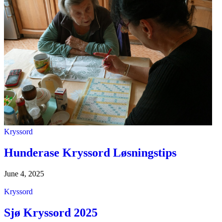
Kryssord
Hunderase Kryssord Løsningstips
June 4, 2025
Kryssord
Sjø Kryssord 2025