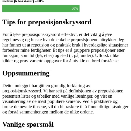
mellom (6 bokstaver) – 60%
60%
Tips for preposisjonskryssord
For å løse preposisjonskryssord effektivt, er det viktig å øve
regelmessig og huske hva de enkelte preposisjonene uttrykker. Jeg
har funnet ut at repetisjon og praktisk bruk i hverdagslige situasjoner
forbedrer mine ferdigheter. Et tips er å gruppere preposisjoner etter
funksjon, som tid (før, etter) og sted (i, på, under). Utforsk ulike
kilder og prøv varierte oppgaver for å utvikle en bred forståelse.
Oppsummering
Dette innlegget har gitt en grundig forklaring av
preposisjonskryssord. Vi har sett på definisjonen av preposisjoner,
presentert lister og tabeller med vanlige løsninger, og vist en
visualisering av de mest populære svarene. Ved å praktisere og
bruke de nevnte tipsene, vil du bli raskere til å finne riktige løsninger
og forstå sammenhengen mellom de ulike ordene.
Vanlige spørsmål