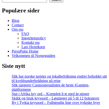
Populære sider
Blog
Contact
Om oss
FAQ
Integritetspolicy
Kontakt oss
Lars Henriksen
PressPulse Home
Velkommen til Norgeguiden
Siste nytt
Slik har norske turister og lokalbefolkning endret forholdet sitt
til kveldsunderholdning på reise
Slik rangerer Casinospesialisten de beste iGaming-
plattformene
Stat i Afrika kry ord – Komplett li te med lø ninger
Skikk og bruk kryssord – Løsninger på 5 til 12 bokstaver
By i Tyrkia kryssord – Fullstendig liste over tyrkiske byer