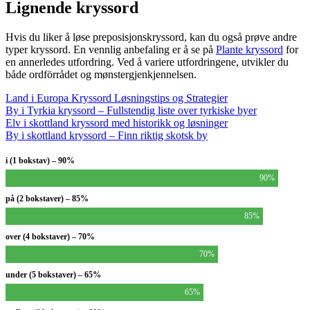
Lignende kryssord
Hvis du liker å løse preposisjonskryssord, kan du også prøve andre
typer kryssord. En vennlig anbefaling er å se på
Plante kryssord
for
en annerledes utfordring. Ved å variere utfordringene, utvikler du
både ordförrådet og mønstergjenkjennelsen.
Land i Europa Kryssord Løsningstips og Strategier
By i Tyrkia kryssord – Fullstendig liste over tyrkiske byer
Elv i skottland kryssord med historikk og løsninger
By i skottland kryssord – Finn riktig skotsk by
i (1 bokstav) – 90%
90%
på (2 bokstaver) – 85%
85%
over (4 bokstaver) – 70%
70%
under (5 bokstaver) – 65%
65%