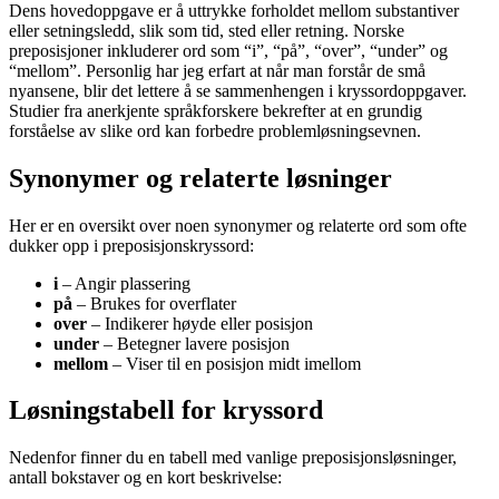
Dens hovedoppgave er å uttrykke forholdet mellom substantiver
eller setningsledd, slik som tid, sted eller retning. Norske
preposisjoner inkluderer ord som “i”, “på”, “over”, “under” og
“mellom”. Personlig har jeg erfart at når man forstår de små
nyansene, blir det lettere å se sammenhengen i kryssordoppgaver.
Studier fra anerkjente språkforskere bekrefter at en grundig
forståelse av slike ord kan forbedre problemløsningsevnen.
Synonymer og relaterte løsninger
Her er en oversikt over noen synonymer og relaterte ord som ofte
dukker opp i preposisjonskryssord:
i
– Angir plassering
på
– Brukes for overflater
over
– Indikerer høyde eller posisjon
under
– Betegner lavere posisjon
mellom
– Viser til en posisjon midt imellom
Løsningstabell for kryssord
Nedenfor finner du en tabell med vanlige preposisjonsløsninger,
antall bokstaver og en kort beskrivelse: