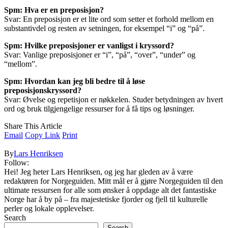
Spm: Hva er en preposisjon?
Svar: En preposisjon er et lite ord som setter et forhold mellom en
substantivdel og resten av setningen, for eksempel “i” og “på”.
Spm: Hvilke preposisjoner er vanligst i kryssord?
Svar: Vanlige preposisjoner er “i”, “på”, “over”, “under” og
“mellom”.
Spm: Hvordan kan jeg bli bedre til å løse
preposisjonskryssord?
Svar: Øvelse og repetisjon er nøkkelen. Studer betydningen av hvert
ord og bruk tilgjengelige ressurser for å få tips og løsninger.
Share This Article
Email
Copy Link
Print
By
Lars Henriksen
Follow:
Hei! Jeg heter Lars Henriksen, og jeg har gleden av å være
redaktøren for Norgeguiden. Mitt mål er å gjøre Norgeguiden til den
ultimate ressursen for alle som ønsker å oppdage alt det fantastiske
Norge har å by på – fra majestetiske fjorder og fjell til kulturelle
perler og lokale opplevelser.
Search
Search