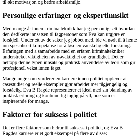
til økt motivasjon og bedre arbeidsmiljø.
Personlige erfaringer og ekspertinnsikt
Med mange år innen kriminalteknikk har jeg personlig sett hvordan
den dedikerte innsatsen til fagpersoner som Eva kan utgjøre en
forskjell. Under ett av de saker jeg jobbet med, ble vi nødt til å hente
inn spesialisert kompetanse for å løse en vanskelig etterforskning.
Erfaringen med å samarbeide med en erfaren kriminaltekniker
understreket viktigheten av nøyaktighet og grundighet. Det er
nettopp denne typen innsats og praktisk anvendelse av teori som gir
profesjonell vekst innen faget.
Mange unge som vurderer en karriere innen politiet opplever at
casestudier og reelle eksempler gjør arbeidet mer tilgjengelig og
forståelig. Eva B Ragde representerer et ideal med sin blanding av
praktisk erfaring og kontinuerlig faglig påfyll, noe som er
inspirerende for mange.
Faktorer for suksess i politiet
Det er flere faktorer som bidrar til suksess i politiet, og Eva B
Ragdes karriere er et godt eksempel på flere av disse: