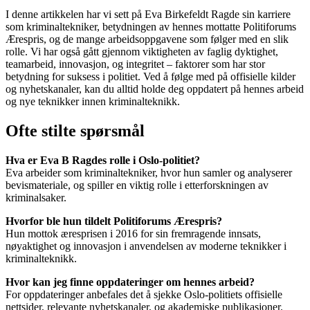
I denne artikkelen har vi sett på Eva Birkefeldt Ragde sin karriere
som kriminaltekniker, betydningen av hennes mottatte Politiforums
Ærespris, og de mange arbeidsoppgavene som følger med en slik
rolle. Vi har også gått gjennom viktigheten av faglig dyktighet,
teamarbeid, innovasjon, og integritet – faktorer som har stor
betydning for suksess i politiet. Ved å følge med på offisielle kilder
og nyhetskanaler, kan du alltid holde deg oppdatert på hennes arbeid
og nye teknikker innen kriminalteknikk.
Ofte stilte spørsmål
Hva er Eva B Ragdes rolle i Oslo-politiet?
Eva arbeider som kriminaltekniker, hvor hun samler og analyserer
bevismateriale, og spiller en viktig rolle i etterforskningen av
kriminalsaker.
Hvorfor ble hun tildelt Politiforums Ærespris?
Hun mottok æresprisen i 2016 for sin fremragende innsats,
nøyaktighet og innovasjon i anvendelsen av moderne teknikker i
kriminalteknikk.
Hvor kan jeg finne oppdateringer om hennes arbeid?
For oppdateringer anbefales det å sjekke Oslo-politiets offisielle
nettsider, relevante nyhetskanaler, og akademiske publikasjoner.