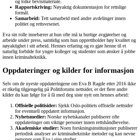
og tolke bevismateriale.
Rapportskriving:
Nøyaktig dokumentasjon for rettslige
formål.
Samarbeid:
Tett samarbeid med andre avdelinger innen
politiet og rettsvesenet.
Eva sin rolle innebærer at hun ofte må ta hurtige avgjørelser og
arbeide under press, samtidig som hun opprettholder høy kvalitet og
nøyaktighet i sitt arbeid. Hennes erfaring og ro gjør henne til et
naturlig forbilde for yngre kolleger og studenter som ønsker å jobbe
innen kriminalteknikk.
Oppdateringer og kilder for informasjon
Selv om de nyeste oppdateringene om Eva B Ragde etter 2016 ikke
er rikelig tilgjengelig på Politiforums nettsider, er det flere andre
kilder du kan følge for å få med deg siste nytt om hennes arbeid:
Offisielle politisider:
Sjekk Oslo-politiets offisielle nettsider
for eventuell oppdatert informasjon.
Nyhetsmedier:
Norske nyhetskanaler publiserer ofte
oppdateringer om viktige personer innen rettshåndhevelse.
Akademiske studier:
Noen forskningsinstitusjoner publiserer
periodisk analyser av kriminaltekniske metoder og kan nevne
personer som Eva i sine studier.