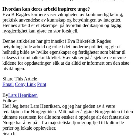
Hvordan kan deres arbeid inspirere unge?
Eva B Ragdes karriere viser viktigheten av kontinuerlig læring,
praktisk anvendelse av kunnskap og betydningen av integritet.
Hennes arbeid er et eksempel på hvordan dedikasjon og faglig
nysgjerrighet kan gjøre en stor forskjell.
Denne artikkelen har gitt innsikt i Eva Birkefeldt Ragdes
betydningsfulle arbeid og rolle i det moderne politiet, og gir et
helhetlig bilde av hvilke egenskaper og ferdigheter som bidrar til
suksess i kriminalteknikkfeltet. Vær sikker på å sjekke de nevnte
kildene for oppdateringer, slik at du alltid er informert om den siste
utviklingen.
Share This Article
Email
Copy Link
Print
By
Lars Henriksen
Follow:
Hei! Jeg heter Lars Henriksen, og jeg har gleden av å være
redaktøren for Norgeguiden. Mitt mål er å gjøre Norgeguiden til den
ultimate ressursen for alle som ønsker å oppdage alt det fantastiske
Norge har å by på – fra majestetiske fjorder og fjell til kulturelle
perler og lokale opplevelser.
Search