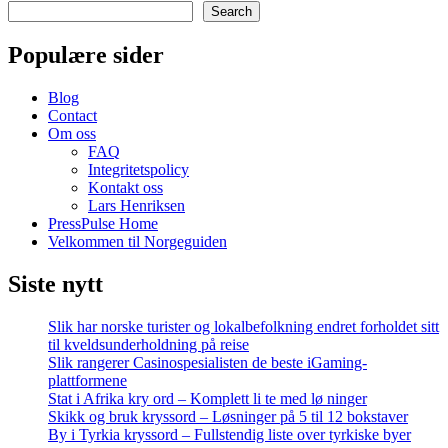
Search
Populære sider
Blog
Contact
Om oss
FAQ
Integritetspolicy
Kontakt oss
Lars Henriksen
PressPulse Home
Velkommen til Norgeguiden
Siste nytt
Slik har norske turister og lokalbefolkning endret forholdet sitt
til kveldsunderholdning på reise
Slik rangerer Casinospesialisten de beste iGaming-
plattformene
Stat i Afrika kry ord – Komplett li te med lø ninger
Skikk og bruk kryssord – Løsninger på 5 til 12 bokstaver
By i Tyrkia kryssord – Fullstendig liste over tyrkiske byer