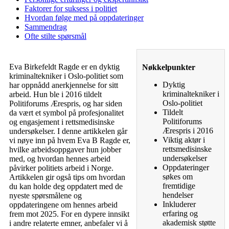
Faktorer for suksess i politiet
Hvordan følge med på oppdateringer
Sammendrag
Ofte stilte spørsmål
Eva Birkefeldt Ragde er en dyktig
Nøkkelpunkter
kriminaltekniker i Oslo-politiet som
Dyktig
har oppnådd anerkjennelse for sitt
kriminaltekniker i
arbeid. Hun ble i 2016 tildelt
Oslo-politiet
Politiforums Ærespris, og har siden
Tildelt
da vært et symbol på profesjonalitet
Politiforums
og engasjement i rettsmedisinske
Ærespris i 2016
undersøkelser. I denne artikkelen går
Viktig aktør i
vi nøye inn på hvem Eva B Ragde er,
rettsmedisinske
hvilke arbeidsoppgaver hun jobber
undersøkelser
med, og hvordan hennes arbeid
Oppdateringer
påvirker politiets arbeid i Norge.
søkes om
Artikkelen gir også tips om hvordan
fremtidige
du kan holde deg oppdatert med de
hendelser
nyeste spørsmålene og
Inkluderer
oppdateringene om hennes arbeid
erfaring og
frem mot 2025. For en dypere innsikt
akademisk støtte
i andre relaterte emner, anbefaler vi å