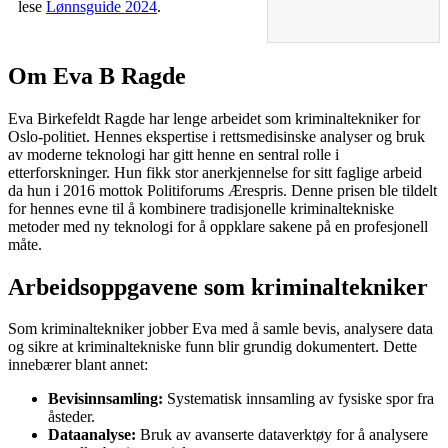
lese
Lønnsguide 2024
.
Om Eva B Ragde
Eva Birkefeldt Ragde har lenge arbeidet som kriminaltekniker for
Oslo-politiet. Hennes ekspertise i rettsmedisinske analyser og bruk
av moderne teknologi har gitt henne en sentral rolle i
etterforskninger. Hun fikk stor anerkjennelse for sitt faglige arbeid
da hun i 2016 mottok Politiforums Ærespris. Denne prisen ble tildelt
for hennes evne til å kombinere tradisjonelle kriminaltekniske
metoder med ny teknologi for å oppklare sakene på en profesjonell
måte.
Arbeidsoppgavene som kriminaltekniker
Som kriminaltekniker jobber Eva med å samle bevis, analysere data
og sikre at kriminaltekniske funn blir grundig dokumentert. Dette
innebærer blant annet:
Bevisinnsamling:
Systematisk innsamling av fysiske spor fra
åsteder.
Dataanalyse:
Bruk av avanserte dataverktøy for å analysere