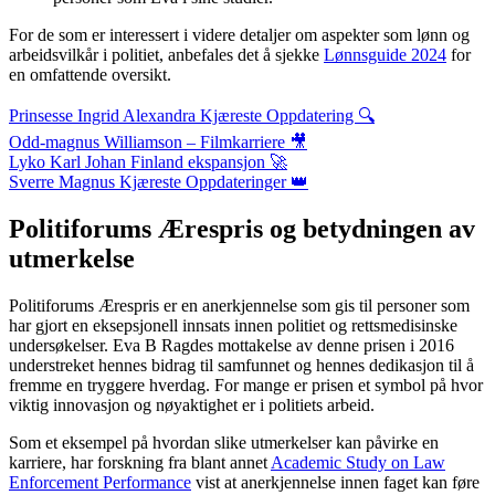
For de som er interessert i videre detaljer om aspekter som lønn og
arbeidsvilkår i politiet, anbefales det å sjekke
Lønnsguide 2024
for
en omfattende oversikt.
Prinsesse Ingrid Alexandra Kjæreste Oppdatering 🔍
Odd-magnus Williamson – Filmkarriere 🎥
Lyko Karl Johan Finland ekspansjon 🚀
Sverre Magnus Kjæreste Oppdateringer 👑
Politiforums Ærespris og betydningen av
utmerkelse
Politiforums Ærespris er en anerkjennelse som gis til personer som
har gjort en eksepsjonell innsats innen politiet og rettsmedisinske
undersøkelser. Eva B Ragdes mottakelse av denne prisen i 2016
understreket hennes bidrag til samfunnet og hennes dedikasjon til å
fremme en tryggere hverdag. For mange er prisen et symbol på hvor
viktig innovasjon og nøyaktighet er i politiets arbeid.
Som et eksempel på hvordan slike utmerkelser kan påvirke en
karriere, har forskning fra blant annet
Academic Study on Law
Enforcement Performance
vist at anerkjennelse innen faget kan føre