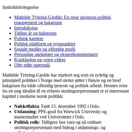
Innholdsfortegnelse
Mathilde Tybring-Gjedde: En reise gjennom politisk
engasjement og bakgrunn
Introduksjon
Tidlige år og bakgrunn
Politisk karriere
Politisk plattform og synspunkter
Sosiale medier og offentlig profil
Personlige anekdoter og ekspertkommentarer
Konklusjon og veien videre
Ofte stilte spørsmål
Mathilde Tybring-Gjedde har markert seg som en tydelig og
prinsipiell politiker i Norge med sterke røtter i Høyre og en bred
bakgrunn fra både offentlig tjeneste og politisk arbeid. Hennes reise
fra en ung idealist til en erfaren stortingsrepresentant er et interessant
kapittel i moderne norsk politikk.
Nøkkelfakta
: Født 15. desember 1992 i Oslo.
Utdanning
: PPE-grad fra Warwick University og
masterstudier ved Universitetet i Oslo.
Politisk rolle
: Tidligere fast vara og nå ordinær
stortingsrepresentant med bidrag i utdannings- og