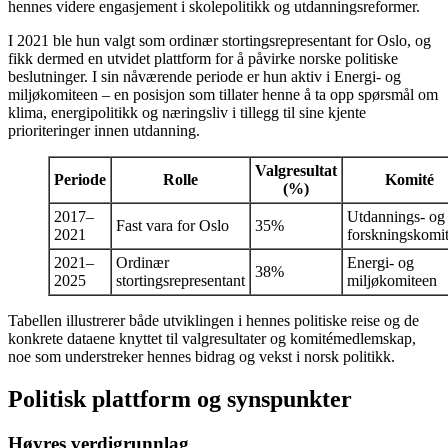
hennes videre engasjement i skolepolitikk og utdanningsreformer.
I 2021 ble hun valgt som ordinær stortingsrepresentant for Oslo, og
fikk dermed en utvidet plattform for å påvirke norske politiske
beslutninger. I sin nåværende periode er hun aktiv i Energi- og
miljøkomiteen – en posisjon som tillater henne å ta opp spørsmål om
klima, energipolitikk og næringsliv i tillegg til sine kjente
prioriteringer innen utdanning.
Valgresultat
Periode
Rolle
Komité
(%)
2017–
Utdannings- og
Fast vara for Oslo
35%
2021
forskningskomi
2021–
Ordinær
Energi- og
38%
2025
stortingsrepresentant
miljøkomiteen
Tabellen illustrerer både utviklingen i hennes politiske reise og de
konkrete dataene knyttet til valgresultater og komitémedlemskap,
noe som understreker hennes bidrag og vekst i norsk politikk.
Politisk plattform og synspunkter
Høyres verdigrunnlag