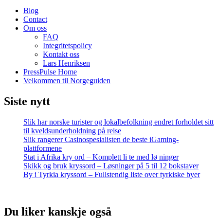
Blog
Contact
Om oss
FAQ
Integritetspolicy
Kontakt oss
Lars Henriksen
PressPulse Home
Velkommen til Norgeguiden
Siste nytt
Slik har norske turister og lokalbefolkning endret forholdet sitt
til kveldsunderholdning på reise
Slik rangerer Casinospesialisten de beste iGaming-
plattformene
Stat i Afrika kry ord – Komplett li te med lø ninger
Skikk og bruk kryssord – Løsninger på 5 til 12 bokstaver
By i Tyrkia kryssord – Fullstendig liste over tyrkiske byer
Du liker kanskje også