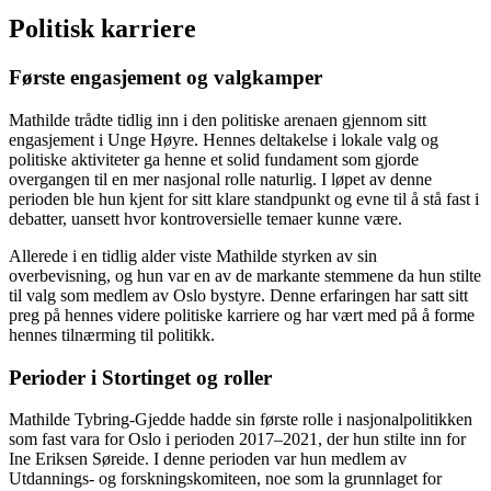
Politisk karriere
Første engasjement og valgkamper
Mathilde trådte tidlig inn i den politiske arenaen gjennom sitt
engasjement i Unge Høyre. Hennes deltakelse i lokale valg og
politiske aktiviteter ga henne et solid fundament som gjorde
overgangen til en mer nasjonal rolle naturlig. I løpet av denne
perioden ble hun kjent for sitt klare standpunkt og evne til å stå fast i
debatter, uansett hvor kontroversielle temaer kunne være.
Allerede i en tidlig alder viste Mathilde styrken av sin
overbevisning, og hun var en av de markante stemmene da hun stilte
til valg som medlem av Oslo bystyre. Denne erfaringen har satt sitt
preg på hennes videre politiske karriere og har vært med på å forme
hennes tilnærming til politikk.
Perioder i Stortinget og roller
Mathilde Tybring-Gjedde hadde sin første rolle i nasjonalpolitikken
som fast vara for Oslo i perioden 2017–2021, der hun stilte inn for
Ine Eriksen Søreide. I denne perioden var hun medlem av
Utdannings- og forskningskomiteen, noe som la grunnlaget for