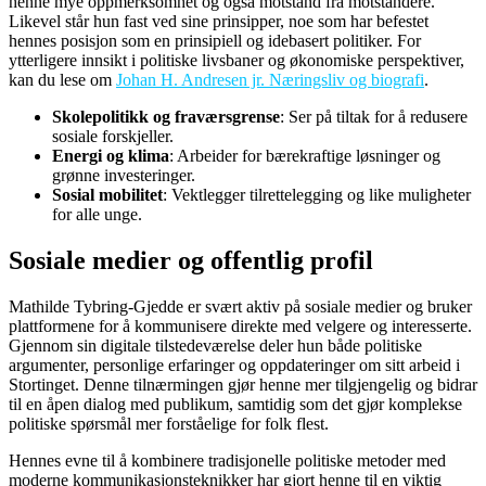
henne mye oppmerksomhet og også motstand fra motstandere.
Likevel står hun fast ved sine prinsipper, noe som har befestet
hennes posisjon som en prinsipiell og idebasert politiker. For
ytterligere innsikt i politiske livsbaner og økonomiske perspektiver,
kan du lese om
Johan H. Andresen jr. Næringsliv og biografi
.
Skolepolitikk og fraværsgrense
: Ser på tiltak for å redusere
sosiale forskjeller.
Energi og klima
: Arbeider for bærekraftige løsninger og
grønne investeringer.
Sosial mobilitet
: Vektlegger tilrettelegging og like muligheter
for alle unge.
Sosiale medier og offentlig profil
Mathilde Tybring-Gjedde er svært aktiv på sosiale medier og bruker
plattformene for å kommunisere direkte med velgere og interesserte.
Gjennom sin digitale tilstedeværelse deler hun både politiske
argumenter, personlige erfaringer og oppdateringer om sitt arbeid i
Stortinget. Denne tilnærmingen gjør henne mer tilgjengelig og bidrar
til en åpen dialog med publikum, samtidig som det gjør komplekse
politiske spørsmål mer forståelige for folk flest.
Hennes evne til å kombinere tradisjonelle politiske metoder med
moderne kommunikasjonsteknikker har gjort henne til en viktig