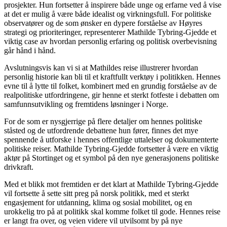
prosjekter. Hun fortsetter å inspirere både unge og erfarne ved å vise
at det er mulig å være både idealist og virkningsfull. For politiske
observatører og de som ønsker en dypere forståelse av Høyres
strategi og prioriteringer, representerer Mathilde Tybring-Gjedde et
viktig case av hvordan personlig erfaring og politisk overbevisning
går hånd i hånd.
Avslutningsvis kan vi si at Mathildes reise illustrerer hvordan
personlig historie kan bli til et kraftfullt verktøy i politikken. Hennes
evne til å lytte til folket, kombinert med en grundig forståelse av de
realpolitiske utfordringene, gir henne et sterkt fotfeste i debatten om
samfunnsutvikling og fremtidens løsninger i Norge.
For de som er nysgjerrige på flere detaljer om hennes politiske
ståsted og de utfordrende debattene hun fører, finnes det mye
spennende å utforske i hennes offentlige uttalelser og dokumenterte
politiske reiser. Mathilde Tybring-Gjedde fortsetter å være en viktig
aktør på Stortinget og et symbol på den nye generasjonens politiske
drivkraft.
Med et blikk mot fremtiden er det klart at Mathilde Tybring-Gjedde
vil fortsette å sette sitt preg på norsk politikk, med et sterkt
engasjement for utdanning, klima og sosial mobilitet, og en
urokkelig tro på at politikk skal komme folket til gode. Hennes reise
er langt fra over, og veien videre vil utvilsomt by på nye