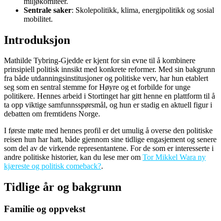
miljøkomiteer.
Sentrale saker
: Skolepolitikk, klima, energipolitikk og sosial
mobilitet.
Introduksjon
Mathilde Tybring-Gjedde er kjent for sin evne til å kombinere
prinsipiell politisk innsikt med konkrete reformer. Med sin bakgrunn
fra både utdanningsinstitusjoner og politiske verv, har hun etablert
seg som en sentral stemme for Høyre og et forbilde for unge
politikere. Hennes arbeid i Stortinget har gitt henne en plattform til å
ta opp viktige samfunnsspørsmål, og hun er stadig en aktuell figur i
debatten om fremtidens Norge.
I første møte med hennes profil er det umulig å overse den politiske
reisen hun har hatt, både gjennom sine tidlige engasjement og senere
som del av de virkende representantene. For de som er interesserte i
andre politiske historier, kan du lese mer om
Tor Mikkel Wara ny
kjæreste og politisk comeback?
.
Tidlige år og bakgrunn
Familie og oppvekst