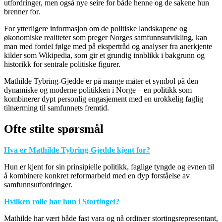
utfordringer, men også nye seire for både henne og de sakene hun
brenner for.
For ytterligere informasjon om de politiske landskapene og
økonomiske realiteter som preger Norges samfunnsutvikling, kan
man med fordel følge med på ekspertråd og analyser fra anerkjente
kilder som Wikipedia, som gir et grundig innblikk i bakgrunn og
historikk for sentrale politiske figurer.
Mathilde Tybring-Gjedde er på mange måter et symbol på den
dynamiske og moderne politikken i Norge – en politikk som
kombinerer dypt personlig engasjement med en urokkelig faglig
tilnærming til samfunnets fremtid.
Ofte stilte spørsmål
Hva er Mathilde Tybring-Gjedde kjent for?
Hun er kjent for sin prinsipielle politikk, faglige tyngde og evnen til
å kombinere konkret reformarbeid med en dyp forståelse av
samfunnsutfordringer.
Hvilken rolle har hun i Stortinget?
Mathilde har vært både fast vara og nå ordinær stortingsrepresentant,