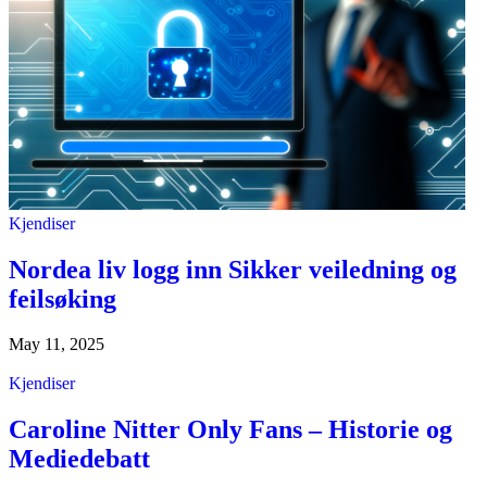
Kjendiser
Nordea liv logg inn Sikker veiledning og
feilsøking
May 11, 2025
Kjendiser
Caroline Nitter Only Fans – Historie og
Mediedebatt