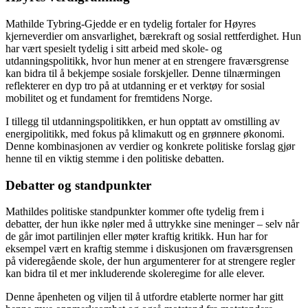
Mathilde Tybring-Gjedde er en tydelig fortaler for Høyres
kjerneverdier om ansvarlighet, bærekraft og sosial rettferdighet. Hun
har vært spesielt tydelig i sitt arbeid med skole- og
utdanningspolitikk, hvor hun mener at en strengere fraværsgrense
kan bidra til å bekjempe sosiale forskjeller. Denne tilnærmingen
reflekterer en dyp tro på at utdanning er et verktøy for sosial
mobilitet og et fundament for fremtidens Norge.
I tillegg til utdanningspolitikken, er hun opptatt av omstilling av
energipolitikk, med fokus på klimakutt og en grønnere økonomi.
Denne kombinasjonen av verdier og konkrete politiske forslag gjør
henne til en viktig stemme i den politiske debatten.
Debatter og standpunkter
Mathildes politiske standpunkter kommer ofte tydelig frem i
debatter, der hun ikke nøler med å uttrykke sine meninger – selv når
de går imot partilinjen eller møter kraftig kritikk. Hun har for
eksempel vært en kraftig stemme i diskusjonen om fraværsgrensen
på videregående skole, der hun argumenterer for at strengere regler
kan bidra til et mer inkluderende skoleregime for alle elever.
Denne åpenheten og viljen til å utfordre etablerte normer har gitt