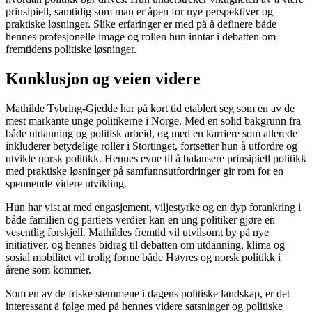
prinsipiell, samtidig som man er åpen for nye perspektiver og
praktiske løsninger. Slike erfaringer er med på å definere både
hennes profesjonelle image og rollen hun inntar i debatten om
fremtidens politiske løsninger.
Konklusjon og veien videre
Mathilde Tybring-Gjedde har på kort tid etablert seg som en av de
mest markante unge politikerne i Norge. Med en solid bakgrunn fra
både utdanning og politisk arbeid, og med en karriere som allerede
inkluderer betydelige roller i Stortinget, fortsetter hun å utfordre og
utvikle norsk politikk. Hennes evne til å balansere prinsipiell politikk
med praktiske løsninger på samfunnsutfordringer gir rom for en
spennende videre utvikling.
Hun har vist at med engasjement, viljestyrke og en dyp forankring i
både familien og partiets verdier kan en ung politiker gjøre en
vesentlig forskjell. Mathildes fremtid vil utvilsomt by på nye
initiativer, og hennes bidrag til debatten om utdanning, klima og
sosial mobilitet vil trolig forme både Høyres og norsk politikk i
årene som kommer.
Som en av de friske stemmene i dagens politiske landskap, er det
interessant å følge med på hennes videre satsninger og politiske