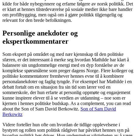
kilde for både nybegynnere og erfarne følgere av norsk politikk. Det
er klart at hennes tilstedeværelse på sosiale medier ikke bare handler
om profilbygging, men også om å gjøre politikk tilgjengelig og
relevant for den brede befolkningen.
Personlige anekdoter og
ekspertkommentarer
Som ekspert på området og med nær kjennskap til den politiske
sfæren, er det interessant å merke seg hvordan Mathilde har klart å
balansere sin ungdommelige energi med en dyp forståelse av de
komplekse spørsmålene som preger dagens Norge. Flere kolleger og
politiske kommentatorer fremhever hennes evne til å kombinere
personalanekdoter og faglig tyngde. For eksempel har Mathilde i en
debatt fortalt om en situasjon fra sin tid som lærer ved en
sommerskole, der hun erfarte at personlig oppmøte og engasjement
kunne inspirere elever til å se verdien av utdanning – noe som er
kjernen i hennes politiske budskap. As a complement, you can read
about the Son of Sam David Berkowitz.
Son of Sam David
Berkowitz
Videre forteller hun ofte om hvordan de tidlige opplevelsene i
bystyret og rollen som politisk rådgiver har påvirket hennes syn på
hvordan politikk bør drives. Hun understreker viktigheten av å være