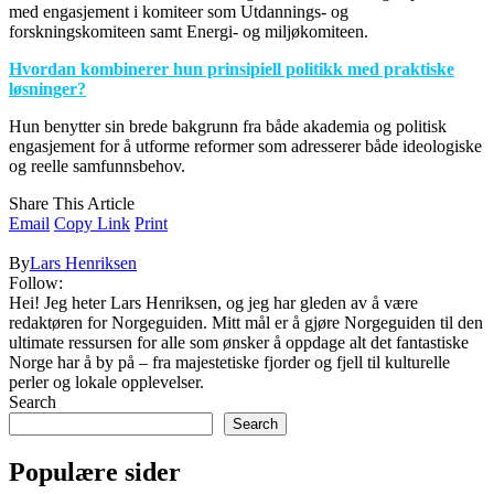
med engasjement i komiteer som Utdannings- og
forskningskomiteen samt Energi- og miljøkomiteen.
Hvordan kombinerer hun prinsipiell politikk med praktiske
løsninger?
Hun benytter sin brede bakgrunn fra både akademia og politisk
engasjement for å utforme reformer som adresserer både ideologiske
og reelle samfunnsbehov.
Share This Article
Email
Copy Link
Print
By
Lars Henriksen
Follow:
Hei! Jeg heter Lars Henriksen, og jeg har gleden av å være
redaktøren for Norgeguiden. Mitt mål er å gjøre Norgeguiden til den
ultimate ressursen for alle som ønsker å oppdage alt det fantastiske
Norge har å by på – fra majestetiske fjorder og fjell til kulturelle
perler og lokale opplevelser.
Search
Search
Populære sider