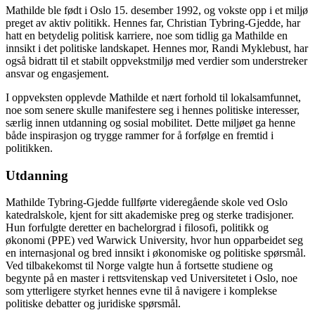
Mathilde ble født i Oslo 15. desember 1992, og vokste opp i et miljø
preget av aktiv politikk. Hennes far, Christian Tybring-Gjedde, har
hatt en betydelig politisk karriere, noe som tidlig ga Mathilde en
innsikt i det politiske landskapet. Hennes mor, Randi Myklebust, har
også bidratt til et stabilt oppvekstmiljø med verdier som understreker
ansvar og engasjement.
I oppveksten opplevde Mathilde et nært forhold til lokalsamfunnet,
noe som senere skulle manifestere seg i hennes politiske interesser,
særlig innen utdanning og sosial mobilitet. Dette miljøet ga henne
både inspirasjon og trygge rammer for å forfølge en fremtid i
politikken.
Utdanning
Mathilde Tybring-Gjedde fullførte videregående skole ved Oslo
katedralskole, kjent for sitt akademiske preg og sterke tradisjoner.
Hun forfulgte deretter en bachelorgrad i filosofi, politikk og
økonomi (PPE) ved Warwick University, hvor hun opparbeidet seg
en internasjonal og bred innsikt i økonomiske og politiske spørsmål.
Ved tilbakekomst til Norge valgte hun å fortsette studiene og
begynte på en master i rettsvitenskap ved Universitetet i Oslo, noe
som ytterligere styrket hennes evne til å navigere i komplekse
politiske debatter og juridiske spørsmål.