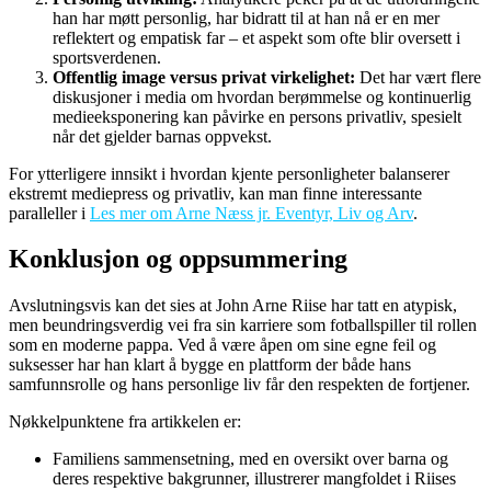
han har møtt personlig, har bidratt til at han nå er en mer
reflektert og empatisk far – et aspekt som ofte blir oversett i
sportsverdenen.
Offentlig image versus privat virkelighet:
Det har vært flere
diskusjoner i media om hvordan berømmelse og kontinuerlig
medieeksponering kan påvirke en persons privatliv, spesielt
når det gjelder barnas oppvekst.
For ytterligere innsikt i hvordan kjente personligheter balanserer
ekstremt mediepress og privatliv, kan man finne interessante
paralleller i
Les mer om Arne Næss jr. Eventyr, Liv og Arv
.
Konklusjon og oppsummering
Avslutningsvis kan det sies at John Arne Riise har tatt en atypisk,
men beundringsverdig vei fra sin karriere som fotballspiller til rollen
som en moderne pappa. Ved å være åpen om sine egne feil og
suksesser har han klart å bygge en plattform der både hans
samfunnsrolle og hans personlige liv får den respekten de fortjener.
Nøkkelpunktene fra artikkelen er:
Familiens sammensetning, med en oversikt over barna og
deres respektive bakgrunner, illustrerer mangfoldet i Riises