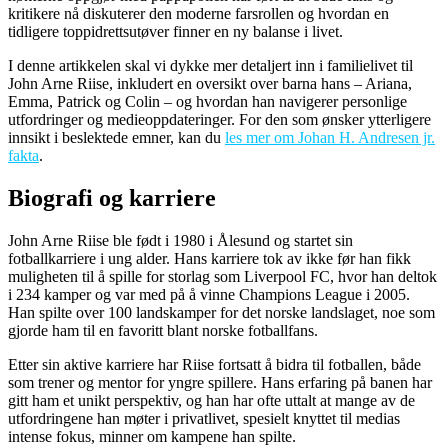
kritikere nå diskuterer den moderne farsrollen og hvordan en
tidligere toppidrettsutøver finner en ny balanse i livet.
I denne artikkelen skal vi dykke mer detaljert inn i familielivet til
John Arne Riise, inkludert en oversikt over barna hans – Ariana,
Emma, Patrick og Colin – og hvordan han navigerer personlige
utfordringer og medieoppdateringer. For den som ønsker ytterligere
innsikt i beslektede emner, kan du
les mer om Johan H. Andresen jr.
fakta
.
Biografi og karriere
John Arne Riise ble født i 1980 i Ålesund og startet sin
fotballkarriere i ung alder. Hans karriere tok av ikke før han fikk
muligheten til å spille for storlag som Liverpool FC, hvor han deltok
i 234 kamper og var med på å vinne Champions League i 2005.
Han spilte over 100 landskamper for det norske landslaget, noe som
gjorde ham til en favoritt blant norske fotballfans.
Etter sin aktive karriere har Riise fortsatt å bidra til fotballen, både
som trener og mentor for yngre spillere. Hans erfaring på banen har
gitt ham et unikt perspektiv, og han har ofte uttalt at mange av de
utfordringene han møter i privatlivet, spesielt knyttet til medias
intense fokus, minner om kampene han spilte.