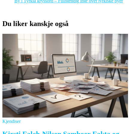
By i Tyrkia kryssord – Fullstendig liste over tyrkiske byer
Du liker kanskje også
Kjendiser
Kirsti Falch-Nilsen Samboer Fakta og