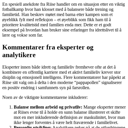
En spesiell anekdote fra Riise handler om en situasjon etter en viktig
fotballkamp hvor han klosset med å balansere både trening og
familietid. Han beskrev møtet med barna etter kampen som et
øyeblikk fylt med refleksjon – et øyeblikk som fikk ham til å
prioritere kvalitetstid med familien enda mer. Dette er et godt
eksempel på hvordan han bruker sine erfaringer fra idrettslivet til å
lære og vokse som far.
Kommentarer fra eksperter og
analytikere
Eksperter innen både idrett og familieliv fremhever ofte at det å
kombinere en offentlig karriere med et aktivt familieliv krever stor
disiplin og emosjonell intelligens. Flere kommentatorer har påpekt at
Riise sitt valg om å delta i den moderne “pappapollen” signaliserer
en positiv endring i samfunnets syn på farsrollen.
Noen av de viktigste kommentarene inkluderer:
Balanse mellom arbeid og privatliv:
Mange eksperter mener
at Riises evne til å holde en sunn balanse illustrerer et skifte
mot en mer inkluderende definisjon av maskulinitet, hvor man
ikke lenger forventes å være helt fraværende i familielivet.
Personlig utvikling:
Analytikere peker på at de utfordringene