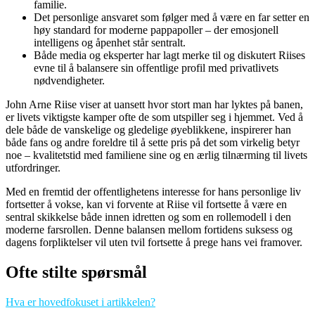
familie.
Det personlige ansvaret som følger med å være en far setter en
høy standard for moderne pappapoller – der emosjonell
intelligens og åpenhet står sentralt.
Både media og eksperter har lagt merke til og diskutert Riises
evne til å balansere sin offentlige profil med privatlivets
nødvendigheter.
John Arne Riise viser at uansett hvor stort man har lyktes på banen,
er livets viktigste kamper ofte de som utspiller seg i hjemmet. Ved å
dele både de vanskelige og gledelige øyeblikkene, inspirerer han
både fans og andre foreldre til å sette pris på det som virkelig betyr
noe – kvalitetstid med familiene sine og en ærlig tilnærming til livets
utfordringer.
Med en fremtid der offentlighetens interesse for hans personlige liv
fortsetter å vokse, kan vi forvente at Riise vil fortsette å være en
sentral skikkelse både innen idretten og som en rollemodell i den
moderne farsrollen. Denne balansen mellom fortidens suksess og
dagens forpliktelser vil uten tvil fortsette å prege hans vei framover.
Ofte stilte spørsmål
Hva er hovedfokuset i artikkelen?