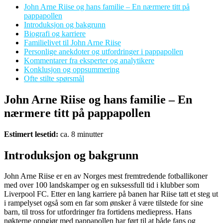
John Arne Riise og hans familie – En nærmere titt på
pappapollen
Introduksjon og bakgrunn
Biografi og karriere
Familielivet til John Arne Riise
Personlige anekdoter og utfordringer i pappapollen
Kommentarer fra eksperter og analytikere
Konklusjon og oppsummering
Ofte stilte spørsmål
John Arne Riise og hans familie – En
nærmere titt på pappapollen
Estimert lesetid:
ca. 8 minutter
Introduksjon og bakgrunn
John Arne Riise er en av Norges mest fremtredende fotballikoner
med over 100 landskamper og en suksessfull tid i klubber som
Liverpool FC. Etter en lang karriere på banen har Riise tatt et steg ut
i rampelyset også som en far som ønsker å være tilstede for sine
barn, til tross for utfordringer fra fortidens mediepress. Hans
nøkterne oppgjør med pappapollen har ført til at både fans og