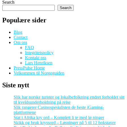
Search
Search
Populære sider
Blog
Contact
Om oss
FAQ
Integritetspolicy
Kontakt oss
Lars Henriksen
PressPulse Home
Velkommen til Norgeguiden
Siste nytt
Slik har norske turister og lokalbefolkning endret forholdet sitt
til kveldsunderholdning på reise
Slik rangerer Casinospesialisten de beste iGaming-
plattformene
Stat i Afrika kry ord – Komplett li te med lø ninger
Skikk og bruk kryssord – Løsninger på 5 til 12 bokstaver