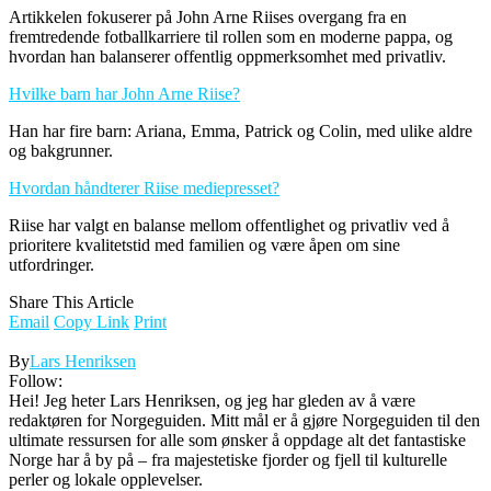
Artikkelen fokuserer på John Arne Riises overgang fra en
fremtredende fotballkarriere til rollen som en moderne pappa, og
hvordan han balanserer offentlig oppmerksomhet med privatliv.
Hvilke barn har John Arne Riise?
Han har fire barn: Ariana, Emma, Patrick og Colin, med ulike aldre
og bakgrunner.
Hvordan håndterer Riise mediepresset?
Riise har valgt en balanse mellom offentlighet og privatliv ved å
prioritere kvalitetstid med familien og være åpen om sine
utfordringer.
Share This Article
Email
Copy Link
Print
By
Lars Henriksen
Follow:
Hei! Jeg heter Lars Henriksen, og jeg har gleden av å være
redaktøren for Norgeguiden. Mitt mål er å gjøre Norgeguiden til den
ultimate ressursen for alle som ønsker å oppdage alt det fantastiske
Norge har å by på – fra majestetiske fjorder og fjell til kulturelle
perler og lokale opplevelser.