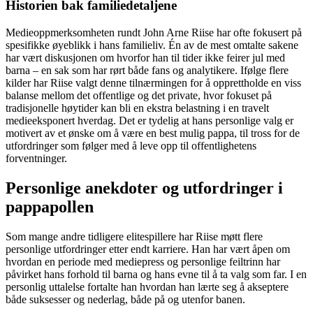
Historien bak familiedetaljene
Medieoppmerksomheten rundt John Arne Riise har ofte fokusert på
spesifikke øyeblikk i hans familieliv. Én av de mest omtalte sakene
har vært diskusjonen om hvorfor han til tider ikke feirer jul med
barna – en sak som har rørt både fans og analytikere. Ifølge flere
kilder har Riise valgt denne tilnærmingen for å opprettholde en viss
balanse mellom det offentlige og det private, hvor fokuset på
tradisjonelle høytider kan bli en ekstra belastning i en travelt
medieeksponert hverdag. Det er tydelig at hans personlige valg er
motivert av et ønske om å være en best mulig pappa, til tross for de
utfordringer som følger med å leve opp til offentlighetens
forventninger.
Personlige anekdoter og utfordringer i
pappapollen
Som mange andre tidligere elitespillere har Riise møtt flere
personlige utfordringer etter endt karriere. Han har vært åpen om
hvordan en periode med mediepress og personlige feiltrinn har
påvirket hans forhold til barna og hans evne til å ta valg som far. I en
personlig uttalelse fortalte han hvordan han lærte seg å akseptere
både suksesser og nederlag, både på og utenfor banen.