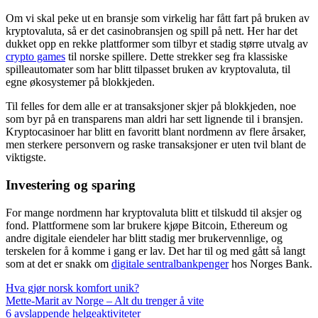
Om vi skal peke ut en bransje som virkelig har fått fart på bruken av
kryptovaluta, så er det casinobransjen og spill på nett. Her har det
dukket opp en rekke plattformer som tilbyr et stadig større utvalg av
crypto games
til norske spillere. Dette strekker seg fra klassiske
spilleautomater som har blitt tilpasset bruken av kryptovaluta, til
egne økosystemer på blokkjeden.
Til felles for dem alle er at transaksjoner skjer på blokkjeden, noe
som byr på en transparens man aldri har sett lignende til i bransjen.
Kryptocasinoer har blitt en favoritt blant nordmenn av flere årsaker,
men sterkere personvern og raske transaksjoner er uten tvil blant de
viktigste.
Investering og sparing
For mange nordmenn har kryptovaluta blitt et tilskudd til aksjer og
fond. Plattformene som lar brukere kjøpe Bitcoin, Ethereum og
andre digitale eiendeler har blitt stadig mer brukervennlige, og
terskelen for å komme i gang er lav. Det har til og med gått så langt
som at det er snakk om
digitale sentralbankpenger
hos Norges Bank.
Hva gjør norsk komfort unik?
Mette-Marit av Norge – Alt du trenger å vite
6 avslappende helgeaktiviteter