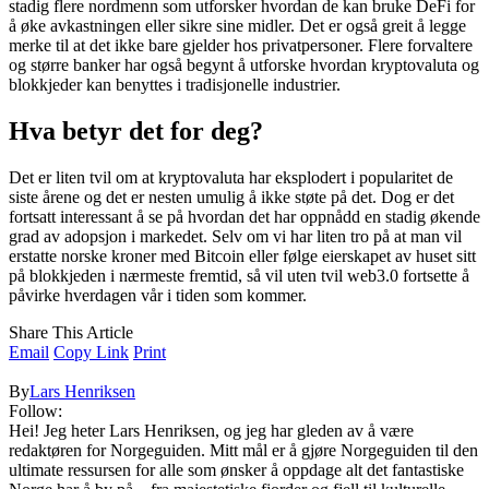
stadig flere nordmenn som utforsker hvordan de kan bruke DeFi for
å øke avkastningen eller sikre sine midler. Det er også greit å legge
merke til at det ikke bare gjelder hos privatpersoner. Flere forvaltere
og større banker har også begynt å utforske hvordan kryptovaluta og
blokkjeder kan benyttes i tradisjonelle industrier.
Hva betyr det for deg?
Det er liten tvil om at kryptovaluta har eksplodert i popularitet de
siste årene og det er nesten umulig å ikke støte på det. Dog er det
fortsatt interessant å se på hvordan det har oppnådd en stadig økende
grad av adopsjon i markedet. Selv om vi har liten tro på at man vil
erstatte norske kroner med Bitcoin eller følge eierskapet av huset sitt
på blokkjeden i nærmeste fremtid, så vil uten tvil web3.0 fortsette å
påvirke hverdagen vår i tiden som kommer.
Share This Article
Email
Copy Link
Print
By
Lars Henriksen
Follow:
Hei! Jeg heter Lars Henriksen, og jeg har gleden av å være
redaktøren for Norgeguiden. Mitt mål er å gjøre Norgeguiden til den
ultimate ressursen for alle som ønsker å oppdage alt det fantastiske