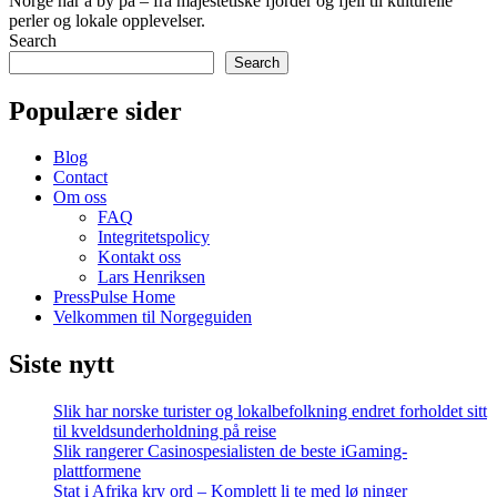
Norge har å by på – fra majestetiske fjorder og fjell til kulturelle
perler og lokale opplevelser.
Search
Search
Populære sider
Blog
Contact
Om oss
FAQ
Integritetspolicy
Kontakt oss
Lars Henriksen
PressPulse Home
Velkommen til Norgeguiden
Siste nytt
Slik har norske turister og lokalbefolkning endret forholdet sitt
til kveldsunderholdning på reise
Slik rangerer Casinospesialisten de beste iGaming-
plattformene
Stat i Afrika kry ord – Komplett li te med lø ninger