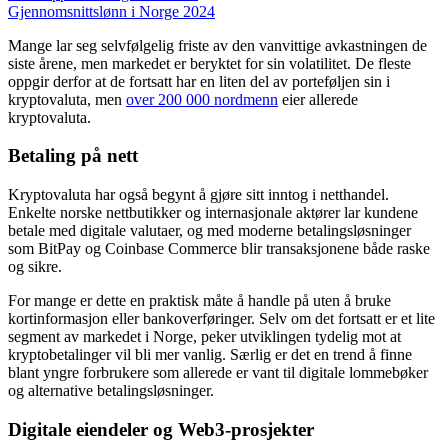
Gjennomsnittslønn i Norge 2024
Mange lar seg selvfølgelig friste av den vanvittige avkastningen de
siste årene, men markedet er beryktet for sin volatilitet. De fleste
oppgir derfor at de fortsatt har en liten del av porteføljen sin i
kryptovaluta, men
over 200 000 nordmenn
eier allerede
kryptovaluta.
Betaling på nett
Kryptovaluta har også begynt å gjøre sitt inntog i netthandel.
Enkelte norske nettbutikker og internasjonale aktører lar kundene
betale med digitale valutaer, og med moderne betalingsløsninger
som BitPay og Coinbase Commerce blir transaksjonene både raske
og sikre.
For mange er dette en praktisk måte å handle på uten å bruke
kortinformasjon eller bankoverføringer. Selv om det fortsatt er et lite
segment av markedet i Norge, peker utviklingen tydelig mot at
kryptobetalinger vil bli mer vanlig. Særlig er det en trend å finne
blant yngre forbrukere som allerede er vant til digitale lommebøker
og alternative betalingsløsninger.
Digitale eiendeler og Web3-prosjekter